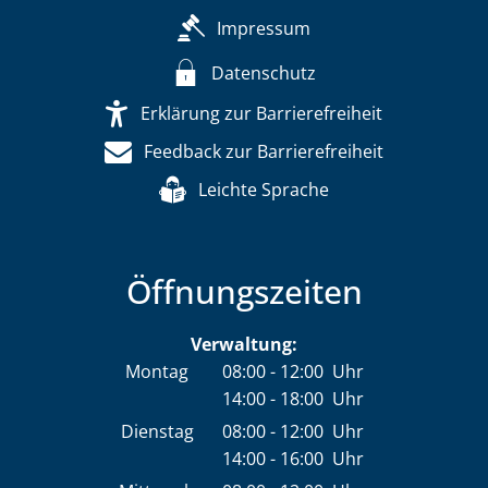
Impressum
Datenschutz
Erklärung zur Barrierefreiheit
Feedback zur Barrierefreiheit
Leichte Sprache
Öffnungszeiten
Verwaltung:
Montag
08:00
-
12:00
Uhr
14:00
-
18:00
Von 08:00 bis 12:00 Uhr
Uhr
Von 14:00 bis 18:00 Uhr
Dienstag
08:00
-
12:00
Uhr
14:00
-
16:00
Von 08:00 bis 12:00 Uhr
Uhr
Von 14:00 bis 16:00 Uhr