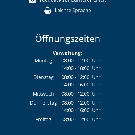
Leichte Sprache
Öffnungszeiten
Verwaltung:
Montag
08:00
-
12:00
Uhr
14:00
-
18:00
Von 08:00 bis 12:00 Uhr
Uhr
Von 14:00 bis 18:00 Uhr
Dienstag
08:00
-
12:00
Uhr
14:00
-
16:00
Von 08:00 bis 12:00 Uhr
Uhr
Von 14:00 bis 16:00 Uhr
Mittwoch
08:00
-
12:00
Uhr
Von 08:00 bis 12:00 Uhr
Donnerstag
08:00
-
12:00
Uhr
14:00
-
16:00
Von 08:00 bis 12:00 Uhr
Uhr
Von 14:00 bis 16:00 Uhr
Freitag
08:00
-
12:00
Uhr
Von 08:00 bis 12:00 Uhr