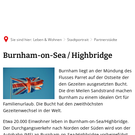
Sie sind hier:
Leben & Wohnen
Stadtportrait
Partnerstädte
Partnerstädte
Burnham-on-Sea / Highbridge
Burnham liegt an der Mündung des
Flusses Parret auf der Ostseite der
den Gezeiten ausgesetzten Bucht.
Die drei Meilen Sandstrand machen
Burnham zu einem idealen Ort für
Familienurlaub. Die Bucht hat den zweithöchsten
Gezeitenwechsel in der Welt.
Etwa 20.000 Einwohner leben in Burnham-on-Sea/Highbridge.
Der Durchgangsverkehr nach Norden oder Süden wird von der
Autobahn (M5) an Burnham-on-Sea/Highbridge vorbeigeführt,