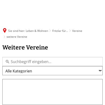
Sie sind hier:
Leben & Wohnen
Fritzlar für…
Vereine
weitere Vereine
weitere
Weitere Vereine
Vereine
Kategorie
Schlagworte