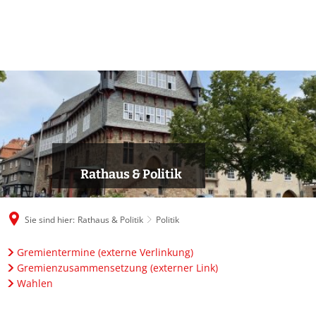
Rathaus & Politik
Sie sind hier:
Rathaus & Politik
Politik
Gremientermine (externe Verlinkung)
Politik
Gremienzusammensetzung (externer Link)
Wahlen