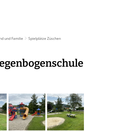
athaus & Politik
Leben & Wohnen
Freizeit 
nd und Familie
Spielplätze Züschen
 Regenbogenschule