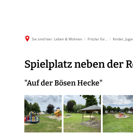
R
Sie sind hier:
Leben & Wohnen
Fritzlar für…
Kinder, Juge
Spielplätze
Spielplatz neben der
Züschen
"Auf der Bösen Hecke"