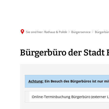
R
Sie sind hier:
Rathaus & Politik
Bürgerservice
Bürgerbü
Bürgerbüro
Bürgerbüro der Stadt F
Achtung:
Ein Besuch des Bürgerbüros ist nur mi
Online-Terminbuchung Bürgerbüro (externer L