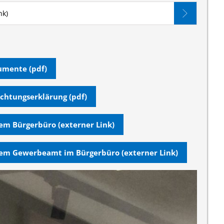
nk)
umente (pdf)
ichtungserklärung (pdf)
m Bürgerbüro (externer Link)
em Gewerbeamt im Bürgerbüro (externer Link)