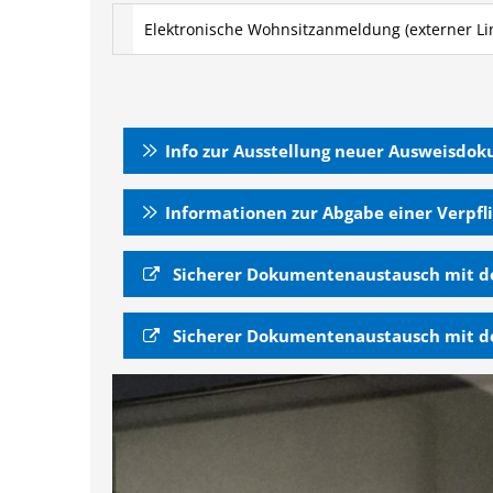
Elektronische Wohnsitzanmeldung (externer Li
Info zur Ausstellung neuer Ausweisdok
Informationen zur Abgabe einer Verpfl
Sicherer Dokumentenaustausch mit de
Sicherer Dokumentenaustausch mit d