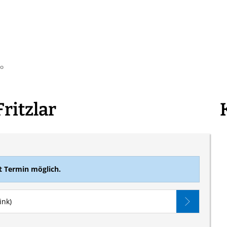
athaus & Politik
Leben & Wohnen
Freizeit 
ro
ritzlar
t Termin möglich.
ink)