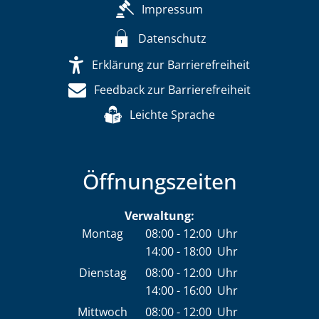
Impressum
Datenschutz
Erklärung zur Barrierefreiheit
Feedback zur Barrierefreiheit
Leichte Sprache
Öffnungszeiten
Verwaltung:
Montag
08:00
-
12:00
Uhr
14:00
-
18:00
Von 08:00 bis 12:00 Uhr
Uhr
Von 14:00 bis 18:00 Uhr
Dienstag
08:00
-
12:00
Uhr
14:00
-
16:00
Von 08:00 bis 12:00 Uhr
Uhr
Von 14:00 bis 16:00 Uhr
Mittwoch
08:00
-
12:00
Uhr