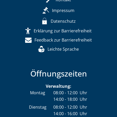
Impressum
Datenschutz
Erklärung zur Barrierefreiheit
Feedback zur Barrierefreiheit
Leichte Sprache
Öffnungszeiten
Verwaltung:
Montag
08:00
-
12:00
Uhr
14:00
-
18:00
Von 08:00 bis 12:00 Uhr
Uhr
Von 14:00 bis 18:00 Uhr
Dienstag
08:00
-
12:00
Uhr
14:00
-
16:00
Von 08:00 bis 12:00 Uhr
Uhr