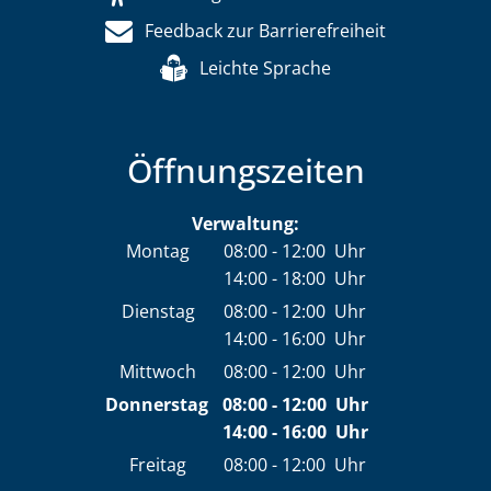
Feedback zur Barrierefreiheit
Leichte Sprache
Öffnungszeiten
Verwaltung:
Montag
08:00
-
12:00
Uhr
14:00
-
18:00
Von 08:00 bis 12:00 Uhr
Uhr
Von 14:00 bis 18:00 Uhr
Dienstag
08:00
-
12:00
Uhr
14:00
-
16:00
Von 08:00 bis 12:00 Uhr
Uhr
Von 14:00 bis 16:00 Uhr
Mittwoch
08:00
-
12:00
Uhr
Von 08:00 bis 12:00 Uhr
Donnerstag
08:00
-
12:00
Uhr
14:00
-
16:00
Von 08:00 bis 12:00 Uh
Uhr
Von 14:00 bis 16:00 Uh
Freitag
08:00
-
12:00
Uhr