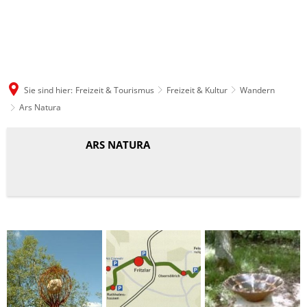
Sie sind hier:
Freizeit & Tourismus
Freizeit & Kultur
Wandern
Ars Natura
Ars
ARS NATURA
Natura