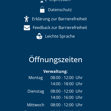
Datenschutz
Erklärung zur Barrierefreiheit
Feedback zur Barrierefreiheit
Leichte Sprache
Öffnungszeiten
Verwaltung:
Montag
08:00
-
12:00
Uhr
14:00
-
18:00
Von 08:00 bis 12:00 Uhr
Uhr
Von 14:00 bis 18:00 Uhr
Dienstag
08:00
-
12:00
Uhr
14:00
-
16:00
Von 08:00 bis 12:00 Uhr
Uhr
Von 14:00 bis 16:00 Uhr
Mittwoch
08:00
-
12:00
Uhr
Von 08:00 bis 12:00 Uhr