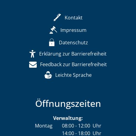
Kontakt
Impressum
Datenschutz
Erklärung zur Barrierefreiheit
Feedback zur Barrierefreiheit
Leichte Sprache
Öffnungszeiten
Verwaltung:
Montag
08:00
-
12:00
Uhr
14:00
-
18:00
Von 08:00 bis 12:00 Uhr
Uhr