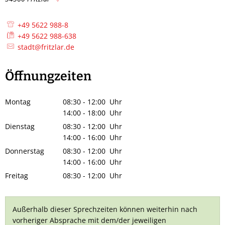
+49 5622 988-8
+49 5622 988-638
stadt@fritzlar.de
Öffnungzeiten
Montag
08:30
-
12:00
Uhr
Von 08:30 bis 12:00 Uhr
14:00
-
18:00
Uhr
Von 14:00 bis 18:00 Uhr
Dienstag
08:30
-
12:00
Uhr
Von 08:30 bis 12:00 Uhr
14:00
-
16:00
Uhr
Von 14:00 bis 16:00 Uhr
Donnerstag
08:30
-
12:00
Uhr
Von 08:30 bis 12:00 Uhr
14:00
-
16:00
Uhr
Von 14:00 bis 16:00 Uhr
Freitag
08:30
-
12:00
Uhr
Von 08:30 bis 12:00 Uhr
Außerhalb dieser Sprechzeiten können weiterhin nach
vorheriger Absprache mit dem/der jeweiligen